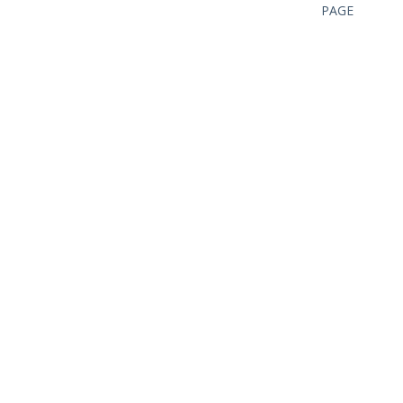
PAGE
POSSO AIUTARTI?
DALL'ESPERIENZA
PERSONALE,
UN
SUPPORTO
NELLE TUE
ATTIVITÀ